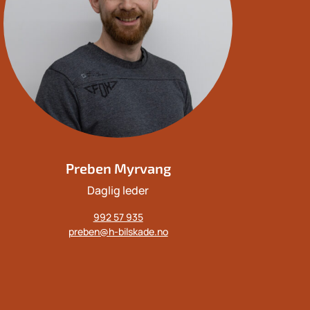
Preben Myrvang
Daglig leder
Mobil:
992 57 935
E-
preben@h-bilskade.no
post: