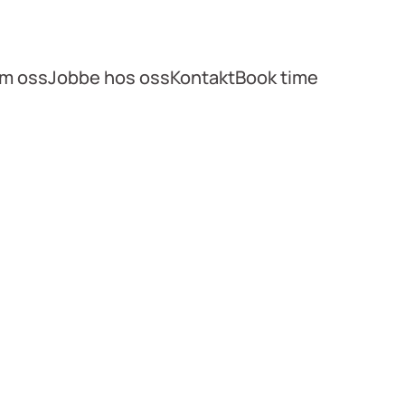
m oss
Jobbe hos oss
Kontakt
Book time
ne