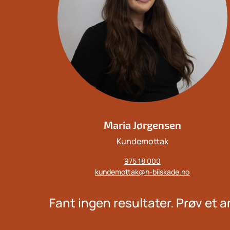
Maria Jørgensen
Kundemottak
Mobil:
975 18 000
E-
kundemottak@h-bilskade.no
post:
Fant ingen resultater. Prøv et an