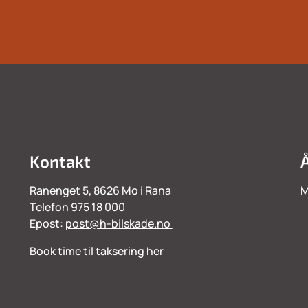
Kontakt
Ranenget 5, 8626 Mo i Rana
M
Telefon
975 18 000
Epost:
post@h-bilskade.no
Book time til taksering her