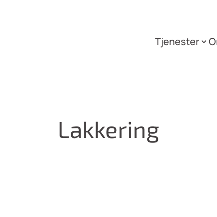
Tjenester
O
Åp
Lakkering