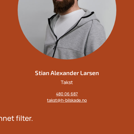
Stian Alexander Larsen
Takst
Mobil:
480 06 687
E-
takst@h-bilskade.no
post:
net filter.